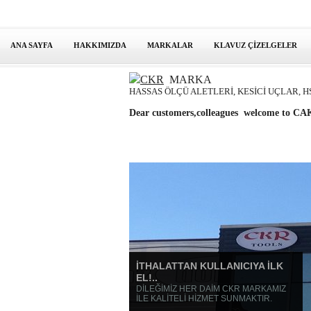
ANA SAYFA
HAKKIMIZDA
MARKALAR
KLAVUZ ÇİZELGELER
CKR
MARKA
HASSAS ÖLÇÜ ALETLERİ, KESİCİ UÇLAR, H
Dear customers,colleagues welcome to
İTHALATTAN KULLANICIYA İLK
EL!..
DİLEĞİMİZ HER DAİM CKR MARKAMIZ
İLE KALİTELİ HİZMET SUNMAKTIR.