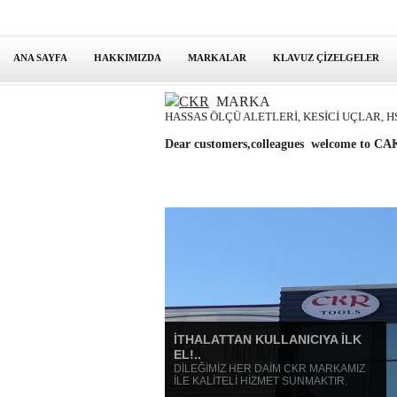
ANA SAYFA
HAKKIMIZDA
MARKALAR
KLAVUZ ÇİZELGELER
CKR
MARKA
HASSAS ÖLÇÜ ALETLERİ, KESİCİ UÇLAR, H
Dear customers,colleagues welcome to
İTHALATTAN KULLANICIYA İLK
EL!..
DİLEĞİMİZ HER DAİM CKR MARKAMIZ
İLE KALİTELİ HİZMET SUNMAKTIR.