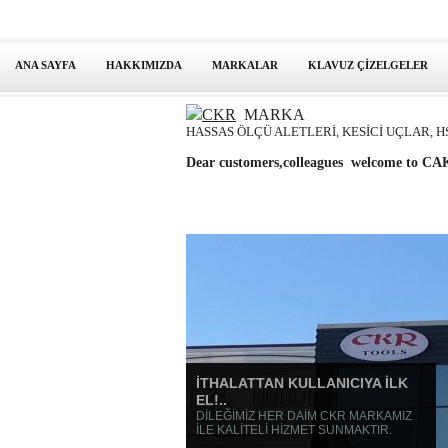
ANA SAYFA
HAKKIMIZDA
MARKALAR
KLAVUZ ÇİZELGELER
CKR
MARKA
HASSAS ÖLÇÜ ALETLERİ, KESİCİ UÇLAR, H
Dear customers,colleagues welcome to
İTHALATTAN KULLANICIYA İLK
EL!..
DİLEĞİMİZ HER DAİM CKR MARKAMIZ
İLE KALİTELİ HİZMET SUNMAKTIR.