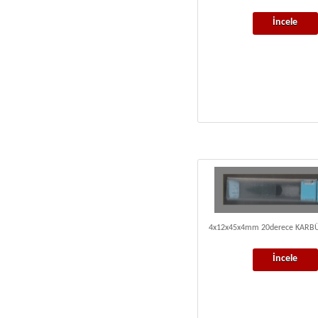
İncele
4x12x45x4mm 20derece KAR
İncele