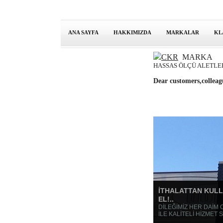
ANA SAYFA
HAKKIMIZDA
MARKALAR
KL
CKR
MARKA
HASSAS ÖLÇÜ ALETLER
Dear customers,coll
İTHALATTAN KULL
EL!..
DİLEĞİMİZ HER DAİM
İLE KALİTELİ HİZMET