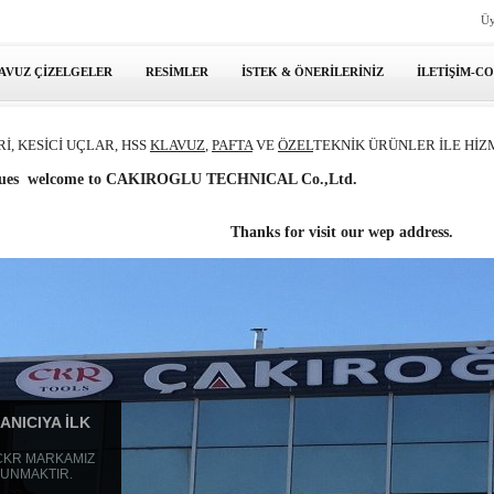
Üy
AVUZ ÇİZELGELER
RESİMLER
İSTEK & ÖNERİLERİNİZ
İLETİŞİM-C
İ, KESİCİ UÇLAR, HSS
KLAVUZ
,
PAFTA
VE
ÖZEL
TEKNİK ÜRÜNLER İLE
HİZ
eagues welcome to CAKIROGLU TECHNICAL Co.,Ltd.
Thanks for visit our wep address.
ANICIYA İLK
 CKR MARKAMIZ
 SUNMAKTIR.