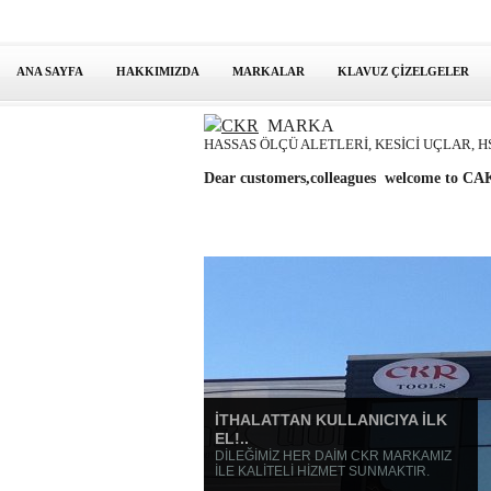
ANA SAYFA
HAKKIMIZDA
MARKALAR
KLAVUZ ÇİZELGELER
CKR
MARKA
HASSAS ÖLÇÜ ALETLERİ, KESİCİ UÇLAR, H
Dear customers,colleagues welcome to
İTHALATTAN KULLANICIYA İLK
EL!..
DİLEĞİMİZ HER DAİM CKR MARKAMIZ
İLE KALİTELİ HİZMET SUNMAKTIR.