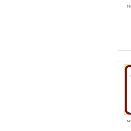
MK
MK