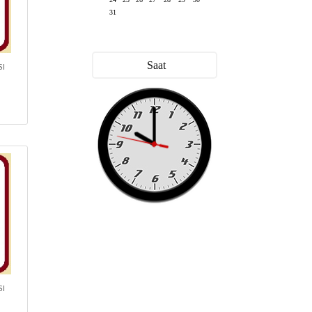
31
Saat
SI
SI