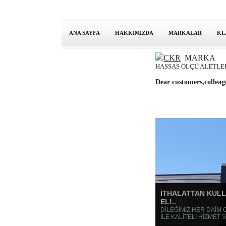
ANA SAYFA
HAKKIMIZDA
MARKALAR
KL
CKR
MARKA
HASSAS ÖLÇÜ ALETLER
Dear customers,coll
İTHALATTAN KULL
EL!..
DİLEĞİMİZ HER DAİM
İLE KALİTELİ HİZMET