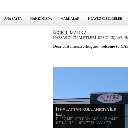
ANA SAYFA
HAKKIMIZDA
MARKALAR
KLAVUZ ÇİZELGELER
CKR
MARKA
HASSAS ÖLÇÜ ALETLERİ, KESİCİ UÇLAR, H
Dear customers,colleagues welcome to
İTHALATTAN KULLANICIYA İLK
EL!..
DİLEĞİMİZ HER DAİM CKR MARKAMIZ
İLE KALİTELİ HİZMET SUNMAKTIR.