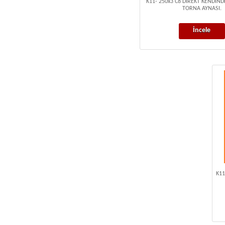
K11- 250x3 C8 DİREKT KENDİN
TORNA AYNASI.
İncele
K11