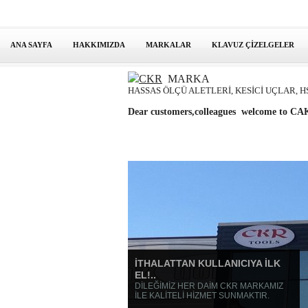
ANA SAYFA
HAKKIMIZDA
MARKALAR
KLAVUZ ÇİZELGELER
CKR
MARKA
HASSAS ÖLÇÜ ALETLERİ, KESİCİ UÇLAR, H
Dear customers,colleagues welcome to
İTHALATTAN KULLANICIYA İLK
EL!..
DİLEĞİMİZ HER DAİM CKR MARKAMIZ
İLE KALİTELİ HİZMET SUNMAKTIR.