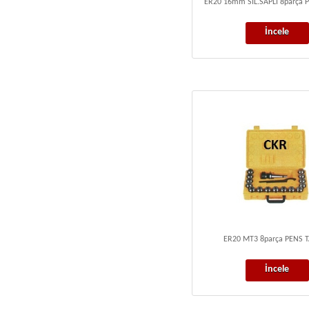
ER20 16mm SİL.SAPLI 8parça 
İncele
ER20 MT3 8parça PENS T
İncele