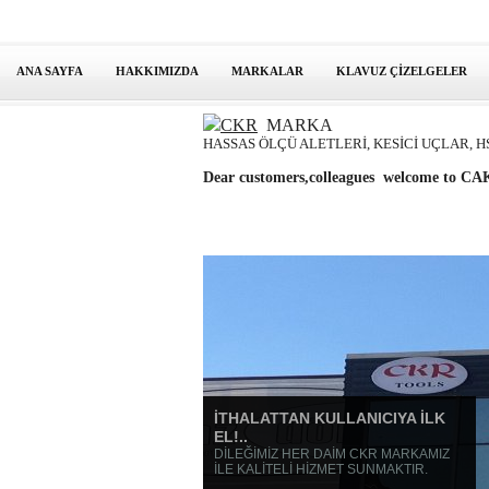
ANA SAYFA
HAKKIMIZDA
MARKALAR
KLAVUZ ÇİZELGELER
CKR
MARKA
HASSAS ÖLÇÜ ALETLERİ, KESİCİ UÇLAR, H
Dear customers,colleagues welcome to
İTHALATTAN KULLANICIYA İLK
EL!..
DİLEĞİMİZ HER DAİM CKR MARKAMIZ
İLE KALİTELİ HİZMET SUNMAKTIR.