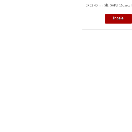
ER32 40mm SİL. SAPLI 16parça 
İncele