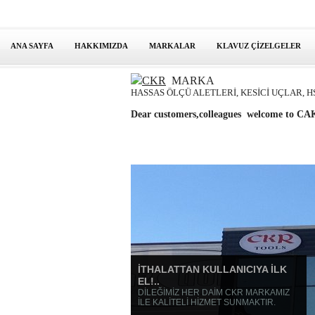
ANA SAYFA
HAKKIMIZDA
MARKALAR
KLAVUZ ÇİZELGELER
CKR
MARKA
HASSAS ÖLÇÜ ALETLERİ, KESİCİ UÇLAR, H
Dear customers,colleagues welcome to
İTHALATTAN KULLANICIYA İLK
EL!..
DİLEĞİMİZ HER DAİM CKR MARKAMIZ
İLE KALİTELİ HİZMET SUNMAKTIR.