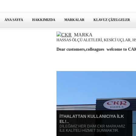
ANA SAYFA
HAKKIMIZDA
MARKALAR
KLAVUZ ÇİZELGELER
CKR
MARKA
HASSAS ÖLÇÜ ALETLERİ, KESİCİ UÇLAR, H
Dear customers,colleagues welcome to
İTHALATTAN KULLANICIYA İLK
EL!..
DİLEĞİMİZ HER DAİM CKR MARKAMIZ
İLE KALİTELİ HİZMET SUNMAKTIR.